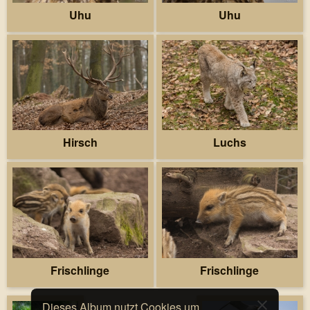
Uhu
Uhu
Hirsch
Luchs
Frischlinge
Frischlinge
Dieses Album nutzt Cookies um