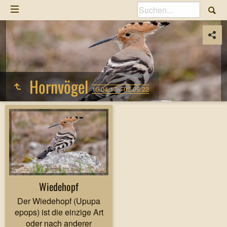
Hornvögel
16.04.17—02.05.22
Wiedehopf
Der Wiedehopf (Upupa
epops) ist die einzige Art
oder nach anderer