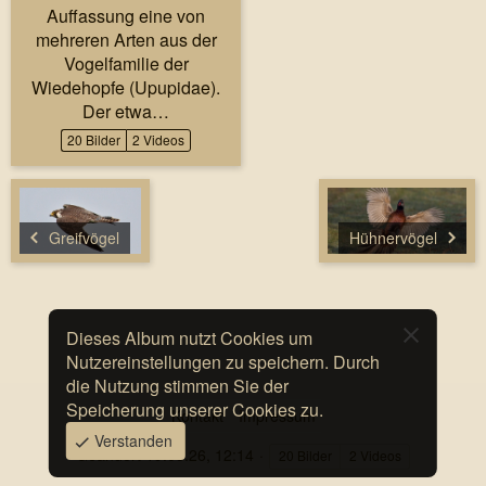
Auffassung eine von
mehreren Arten aus der
Vogelfamilie der
Wiedehopfe (Upupidae).
Der etwa…
20 Bilder
2 Videos
Greifvögel
Hühnervögel
Dieses Album nutzt Cookies um
Nutzereinstellungen zu speichern. Durch
die Nutzung stimmen Sie der
Speicherung unserer Cookies zu.
Kontakt
Impressum
Verstanden
Geändert
19.05.26, 12:14
20 Bilder
2 Videos