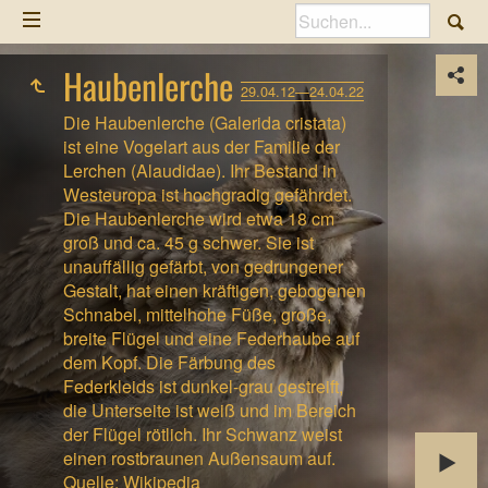
Haubenlerche
29.04.12—24.04.22
Die Haubenlerche (Galerida cristata)
ist eine Vogelart aus der Familie der
Lerchen (Alaudidae). Ihr Bestand in
Westeuropa ist hochgradig gefährdet.
Die Haubenlerche wird etwa 18 cm
groß und ca. 45 g schwer. Sie ist
unauffällig gefärbt, von gedrungener
Gestalt, hat einen kräftigen, gebogenen
Schnabel, mittelhohe Füße, große,
breite Flügel und eine Federhaube auf
dem Kopf. Die Färbung des
Federkleids ist dunkel-grau gestreift,
die Unterseite ist weiß und im Bereich
der Flügel rötlich. Ihr Schwanz weist
einen rostbraunen Außensaum auf.
Quelle: Wikipedia