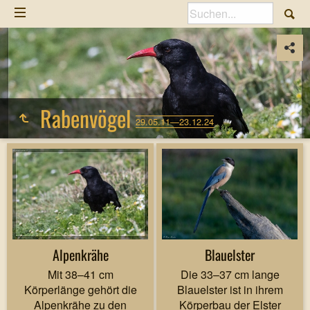
Rabenvögel
29.05.11—23.12.24
Alpenkrähe
Blauelster
Mit 38–41 cm
Die 33–37 cm lange
Körperlänge gehört die
Blauelster ist in ihrem
Alpenkrähe zu den
Körperbau der Elster