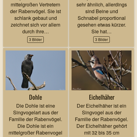
mittelgroßen Vertretern
sehr ähnlich, allerdings
der Rabenvögel. Sie ist
sind Beine und
schlank gebaut und
Schnabel proportional
zeichnet sich vor allem
gesehen etwas kürzer.
durch ihre…
Sie hat…
3 Bilder
3 Bilder
Dohle
Eichelhäher
Die Dohle ist eine
Der Eichelhäher ist ein
Singvogelart aus der
Singvogel aus der
Familie der Rabenvögel.
Familie der Rabenvögel.
Die Dohle ist ein
Der Eichelhäher gehört
mittelgroßer Rabenvogel
mit 32 bis 35 cm