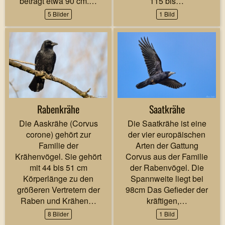
beträgt etwa 90 cm.…
115 bis…
5 Bilder
1 Bild
Rabenkrähe
Saatkrähe
Die Aaskrähe (Corvus
Die Saatkrähe ist eine
corone) gehört zur
der vier europäischen
Familie der
Arten der Gattung
Krähenvögel. Sie gehört
Corvus aus der Familie
mit 44 bis 51 cm
der Rabenvögel. Die
Körperlänge zu den
Spannweite liegt bei
größeren Vertretern der
98cm Das Gefieder der
Raben und Krähen…
kräftigen,…
8 Bilder
1 Bild