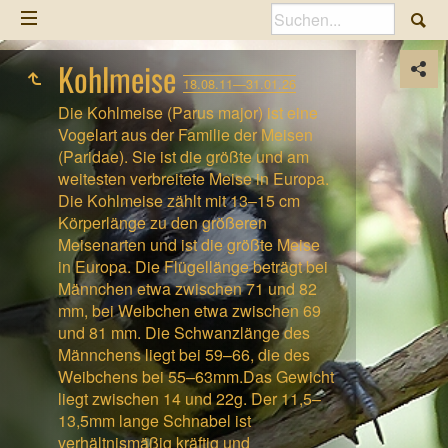
Kohlmeise
18.08.11—31.01.26
Die Kohlmeise (Parus major) ist eine
Vogelart aus der Familie der Meisen
(Paridae). Sie ist die größte und am
weitesten verbreitete Meise in Europa.
Die Kohlmeise zählt mit 13–15 cm
Körperlänge zu den größeren
Meisenarten und ist die größte Meise
in Europa. Die Flügellänge beträgt bei
Männchen etwa zwischen 71 und 82
mm, bei Weibchen etwa zwischen 69
und 81 mm. Die Schwanzlänge des
Männchens liegt bei 59–66, die des
Weibchens bei 55–63mm.Das Gewicht
liegt zwischen 14 und 22g. Der 11,5–
13,5mm lange Schnabel ist
verhältnismäßig kräftig und