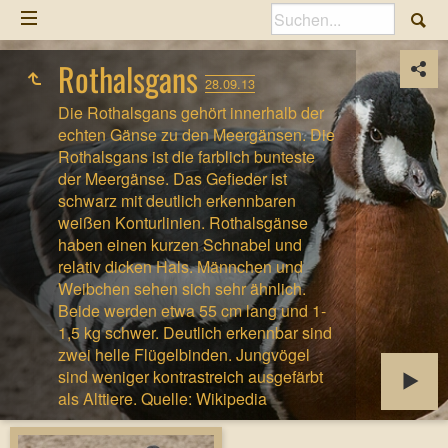
Rothalsgans
28.09.13
Die Rothalsgans gehört innerhalb der
echten Gänse zu den Meergänsen. Die
Rothalsgans ist die farblich bunteste
der Meergänse. Das Gefieder ist
schwarz mit deutlich erkennbaren
weißen Konturlinien. Rothalsgänse
haben einen kurzen Schnabel und
relativ dicken Hals. Männchen und
Weibchen sehen sich sehr ähnlich.
Beide werden etwa 55 cm lang und 1-
1,5 kg schwer. Deutlich erkennbar sind
zwei helle Flügelbinden. Jungvögel
sind weniger kontrastreich ausgefärbt
als Alttiere. Quelle: Wikipedia