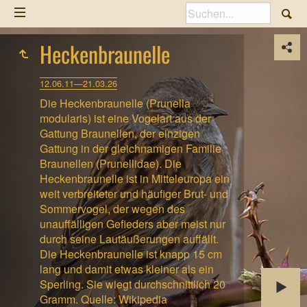
Heckenbraunelle
12.06.11—21.03.26
Die Heckenbraunelle (Prunella
modularis) ist eine Vogelart aus der
Gattung Braunellen, der einzigen
Gattung in der gleichnamigen Familie
Braunellen (Prunellidae). Die
Heckenbraunelle ist in Mitteleuropa ein
weit verbreiteter und häufiger Brut- und
Sommervogel, der wegen des
unauffälligen Gefieders aber meist nur
durch seine Lautäußerungen auffällt.
Die Heckenbraunelle ist knapp 15 cm
lang und damit etwas kleiner als ein
Sperling. Sie wiegt durchschnittlich 20
Gramm. Quelle: Wikipedia