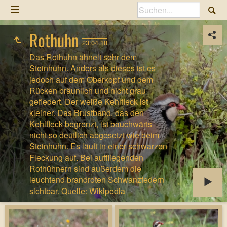
Rothuhn
23.04.18
Das Rothuhn ähnelt sehr dem
Steinhuhn. Anders als dieses ist es
jedoch auf dem Oberkopf und dem
Rücken bräunlich und nicht grau
gefiedert. Der weiße Kehlfleck ist
kleiner. Das Brustband, das den
Kehlfleck begrenzt, ist bauchwärts
nicht so deutlich abgesetzt wie beim
Steinhuhn. Es läuft in einer schwarzen
Fleckung auf. Bei auffliegenden
Rothühnern sind außerdem die
leuchtend brandroten Schwanzfedern
sichtbar. Quelle: Wikipedia