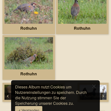
Rothuhn
Rothuhn
Rothuhn
Dieses Album nutzt Cookies um
Nutzereinstellungen zu speichern. Durch
Schottisches Moorchneehuhn
Auerhuhn
die Nutzung stimmen Sie der
Speicherung unserer Cookies zu.
Verstanden