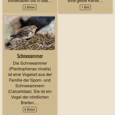
Vorderasien bis in das…
eine gelbe Kehle…
2 Bilder
1 Bild
Schneeammer
Die Schneeammer
(Plectrophenax nivalis)
ist eine Vogelart aus der
Familie der Sporn- und
Schneeammern
(Calcariidae). Sie ist ein
Vogel der nördlichen
Breiten,…
6 Bilder