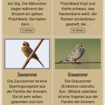
bis 30g. Die Männchen
Prachtkleid Kopf und
tragen während der
Kehle schwarz, das
Brutzeit ein gelbes
Nackenband weiß, der
Prachtkleid. Sie haben
Rücken dunkelbraun
dann…
gestreift, der…
10 Bilder
42 Bilder
Zaunammer
Grauammer
Die Zaunammer ist eine
Die Grauammer
Sperlingsvogelart aus
(Emberiza calandra,
der Familie der Ammern.
Syn.: Miliaria calandra)
Sie ist sehr selten
ist eine Vogelart aus der
geworden und vom
Familie der Ammern