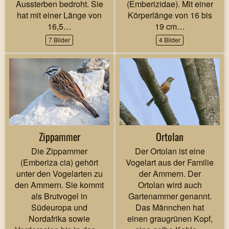
Aussterben bedroht. Sie
(Emberizidae). Mit einer
hat mit einer Länge von
Körperlänge von 16 bis
16,5…
19 cm…
7 Bilder
4 Bilder
Zippammer
Ortolan
Die Zippammer
Der Ortolan ist eine
(Emberiza cia) gehört
Vogelart aus der Familie
unter den Vogelarten zu
der Ammern. Der
den Ammern. Sie kommt
Ortolan wird auch
als Brutvogel in
Gartenammer genannt.
Südeuropa und
Das Männchen hat
Nordafrika sowie
einen graugrünen Kopf,