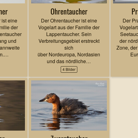
her
Ohrentaucher
Pr
ist eine
Der Ohrentaucher ist eine
Der Pra
milie der
Vogelart aus der Familie der
Vogelart
entaucher
Lappentaucher. Sein
Seetauch
lang und
Verbreitungsgebiet erstreckt
der nör
pannweite
sich
Zone, der
cm.…
über Nordeuropa, Nordasien
Eur
und das nördliche…
4 Bilder