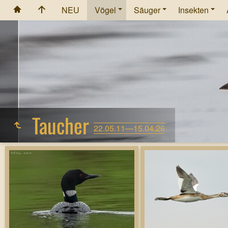
NEU
Vögel
Säuger
Insekten
Taucher
22.05.11—15.04.26