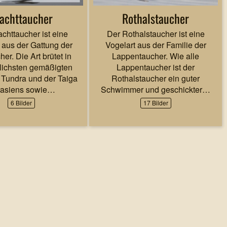
achttaucher
Rothalstaucher
chttaucher ist eine
Der Rothalstaucher ist eine
 aus der Gattung der
Vogelart aus der Familie der
er. Die Art brütet in
Lappentaucher. Wie alle
dlichsten gemäßigten
Lappentaucher ist der
 Tundra und der Taiga
Rothalstaucher ein guter
asiens sowie…
Schwimmer und geschickter…
6 Bilder
17 Bilder