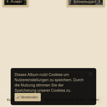
Rotwild
Schneeleopard
Dieses Album nutzt Cookies um
Nutzereinstellungen zu speichern. Durch
die Nutzung stimmen Sie der
Speicherung unserer Cookies zu.
Verstanden
Geändert
19.05.26, 12:14
Kontakt
Impressum
2 Bilder