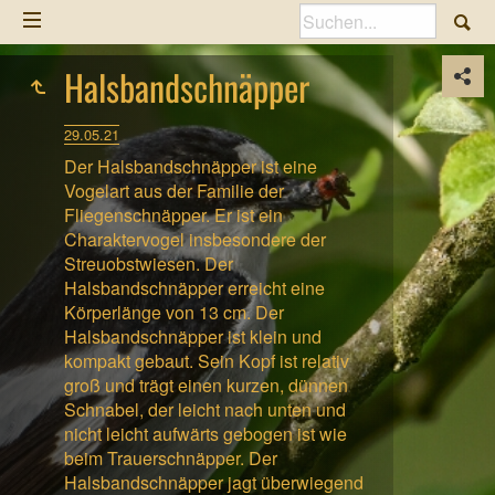
Halsbandschnäpper
29.05.21
Der Halsbandschnäpper ist eine
Vogelart aus der Familie der
Fliegenschnäpper. Er ist ein
Charaktervogel insbesondere der
Streuobstwiesen. Der
Halsbandschnäpper erreicht eine
Körperlänge von 13 cm. Der
Halsbandschnäpper ist klein und
kompakt gebaut. Sein Kopf ist relativ
groß und trägt einen kurzen, dünnen
Schnabel, der leicht nach unten und
nicht leicht aufwärts gebogen ist wie
beim Trauerschnäpper. Der
Halsbandschnäpper jagt überwiegend