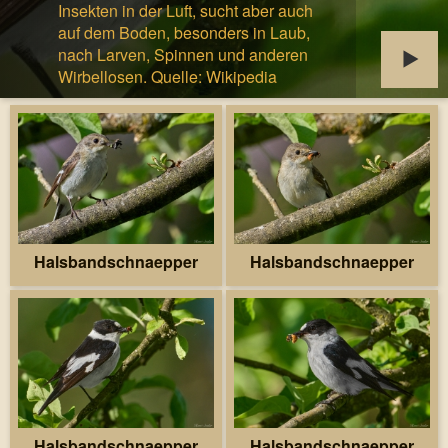
Insekten in der Luft, sucht aber auch
auf dem Boden, besonders in Laub,
nach Larven, Spinnen und anderen
Wirbellosen. Quelle: Wikipedia
Halsbandschnaepper
Halsbandschnaepper
Halsbandschnaepper
Halsbandschnaepper