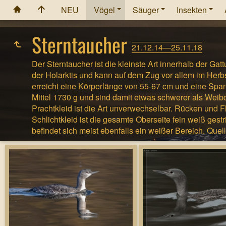
NEU
Vögel
Säuger
Insekten
Sterntaucher
21.12.14—25.11.18
Der Sterntaucher ist die kleinste Art innerhalb der Gat
der Holarktis und kann auf dem Zug vor allem im Herb
erreicht eine Körperlänge von 55-67 cm und eine S
Mittel 1730 g und sind damit etwas schwerer als Weib
Prachtkleid ist die Art unverwechselbar. Rücken und Fl
Schlichtkleid ist die gesamte Oberseite fein weiß gest
befindet sich meist ebenfalls ein weißer Bereich. Quel