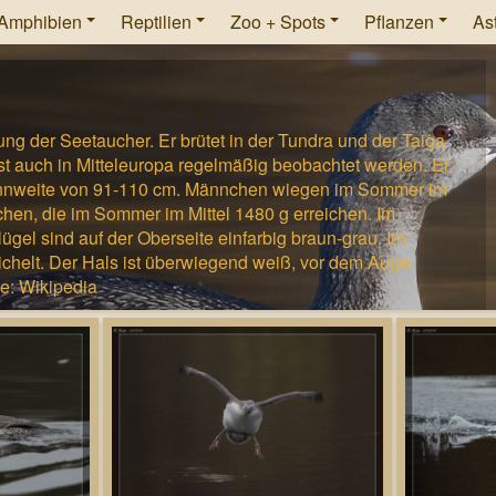
Amphibien
Reptilien
Zoo + Spots
Pflanzen
As
tung der Seetaucher. Er brütet in der Tundra und der Taiga
st auch in Mitteleuropa regelmäßig beobachtet werden. Er
pannweite von 91-110 cm. Männchen wiegen im Sommer im
chen, die im Sommer im Mittel 1480 g erreichen. Im
ügel sind auf der Oberseite einfarbig braun-grau. Im
richelt. Der Hals ist überwiegend weiß, vor dem Auge
le: Wikipedia