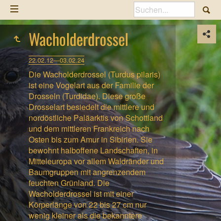
Wacholderdrossel
22.02.12—03.02.24
Die Wacholderdrossel (Turdus pilaris)
ist eine Vogelart aus der Familie der
Drosseln (Turdidae). Diese große
Drosselart besiedelt die mittlere und
nordöstliche Paläarktis von Schottland
und dem mittleren Frankreich nach
Osten bis zum Amur in Sibirien. Sie
bewohnt halboffene Landschaften, in
Mitteleuropa vor allem Waldränder und
Baumgruppen mit angrenzendem
feuchten Grünland. Die
Wacholderdrossel ist mit einer
Körperlänge von 22 bis 27 cm nur
wenig kleiner als die bekanntere