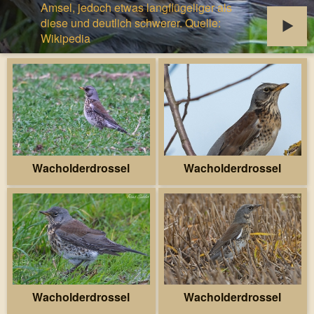
Amsel, jedoch etwas langflügeliger als
diese und deutlich schwerer. Quelle:
Wikipedia
Wacholderdrossel
Wacholderdrossel
Wacholderdrossel
Wacholderdrossel